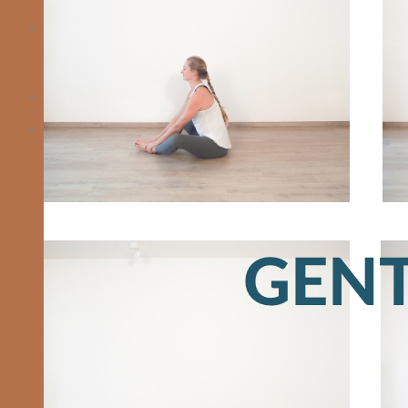
Alumni
Yogavideos
Videoserien
Einzelvideos
Yogavideo FAQ
Blog
0
Cart
No products in the cart.