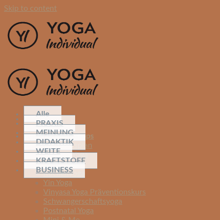
Skip to content
Alle
PRAXIS
MEINUNG
Kurse & Workshops
DIDAKTIK
Yoga Kursplan
WEITE
Vinyasa Yoga
KRAFTSTOFF
Basic Yoga
BUSINESS
Rückenyoga
Yin Yoga
Vinyasa Yoga Präventionskurs
Schwangerschaftsyoga
Postnatal Yoga