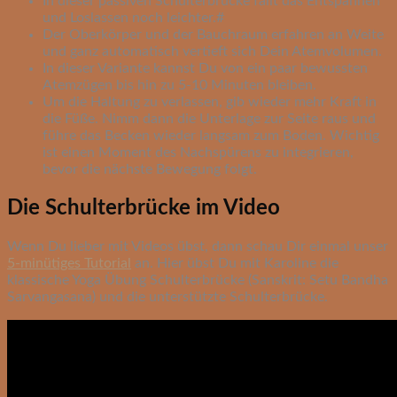
In dieser passiven Schulterbrücke fällt das Entspannen
und Loslassen noch leichter.#
Der Oberkörper und der Bauchraum erfahren an Weite
und ganz automatisch vertieft sich Dein Atemvolumen.
In dieser Variante kannst Du von ein paar bewussten
Atemzügen bis hin zu 5-10 Minuten bleiben.
Um die Haltung zu verlassen, gib wieder mehr Kraft in
die Füße. Nimm dann die Unterlage zur Seite raus und
führe das Becken wieder langsam zum Boden. Wichtig
ist einen Moment des Nachspürens zu integrieren,
bevor die nächste Bewegung folgt.
Die Schulterbrücke im Video
Wenn Du lieber mit Videos übst, dann schau Dir einmal unser
5-minütiges Tutorial
an. Hier übst Du mit Karoline die
klassische Yoga Übung Schulterbrücke (Sanskrit: Setu Bandha
Sarvangasana) und die unterstützte Schulterbrücke.