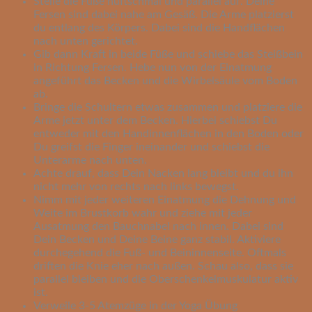
Stelle die Füße hüftschmal und parallel auf. Deine
Fersen sind dabei nahe am Gesäß. Die Arme platzierst
du entlang des Körpers. Dabei sind die Handflächen
nach unten gerichtet.
Gib dann Kraft in beide Füße und schiebe das Steißbein
in Richtung Fersen. Hebe nun von der Einatmung
angeführt das Becken und die Wirbelsäule vom Boden
ab.
Bringe die Schultern etwas zusammen und platziere die
Arme jetzt unter dem Becken. Hierbei schiebst Du
entweder mit den Handinnenflächen in den Boden oder
Du greifst die Finger ineinander und schiebst die
Unterarme nach unten.
Achte drauf, dass Dein Nacken lang bleibt und du ihn
nicht mehr von rechts nach links bewegst.
Nimm mit jeder weiteren Einatmung die Dehnung und
Weite im Brustkorb wahr und ziehe mit jeder
Ausatmung den Bauchnabel nach innen. Dabei sind
Dein Becken und Deine Beine ganz stabil. Aktiviere
durchegehend die Fuß- und Beininnenseite. Oftmals
driften die Knie eher nach außen. Schau also, dass sie
parallel bleiben und die Oberschenkelmuskulatur aktiv
ist.
Verweile 3-5 Atemzüge in der Yoga Übung