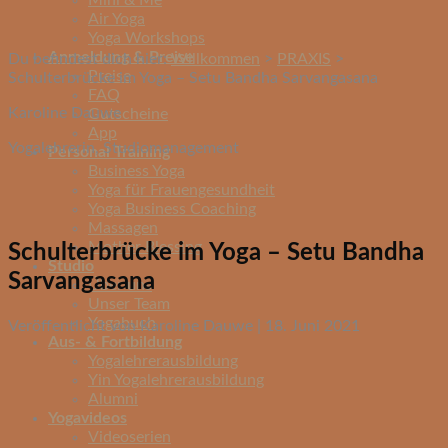
Mini & Me
Air Yoga
Yoga Workshops
Anmeldung & Preise
Du befindest dich hier:
Willkommen
>
PRAXIS
>
Preise
Schulterbrücke im Yoga – Setu Bandha Sarvangasana
FAQ
Karoline Dauwe
Gutscheine
App
Yogalehrerin, Studiomanagement
Personal Training
Business Yoga
Yoga für Frauengesundheit
Yoga Business Coaching
Massagen
Mother Blessing
Schulterbrücke im Yoga – Setu Bandha
Studio
Sarvangasana
Über uns
Unser Team
Yogabuch
Veröffentlicht von Karoline Dauwe | 18. Juni 2021
Aus- & Fortbildung
Yogalehrerausbildung
Yin Yogalehrerausbildung
Alumni
Yogavideos
Videoserien