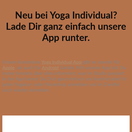
Neu bei Yoga Individual?
Lade Dir ganz einfach unsere
App runter.
Unsere kostenlose
Yoga Individual App
gibt es sowohl für
Apple
, als auch für
Android
Geräte. Mit unserer App bist Du
immer bestens über alles informiert, was im Studio passiert.
In der App kannst Du Dich ganz einfach und komfortabel für
jeden Yogakurs oder Workshop anmelden und im Zweifel
auch wieder abmelden.