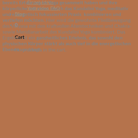
Einzelvideos
bereits Erfahrung im Yoga gesammelt haben und ihre
Yogavideo FAQ
körperliche mit einer, durch das Kundalini Yoga, meditativ
Blog
und energetisch fokussierten Praxis kombinieren und
vertiefen möchten.
Hier wird die gewohnte Fließbewegung
0
des Vinyasa mit den kraftvollen Atemtechniken und Chakra-
sowie Meridianarbeit des Kundalini Yoga kombiniert. Das
Cart
Ergebnis ist ein
ganzheitliches Erlebnis, das sowohl den
physischen Körper stärkt als auch tief in die energetischen
Ebenen
vordringt.
No products in the cart.