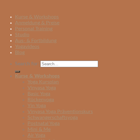
Kurse & Workshops
Anmeldung & Preise
Personal Training
Studio
Aus- & Fortbildung
Yogavideos
Blog
Search for:
Kurse & Workshops
Yoga Kursplan
Vinyasa Yoga
Basic Yoga
Rückenyoga
Yin Yoga
Vinyasa Yoga Präventionskurs
Schwangerschaftsyoga
Postnatal Yoga
Mini & Me
Air Yoga