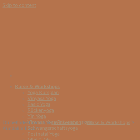
Skip to content
Kurse & Workshops
Yoga Kursplan
Vinyasa Yoga
Basic Yoga
Rückenyoga
Yin Yoga
Vinyasa Yoga Präventionskurs
Du befindest dich hier:
Willkommen
>
Kurse & Workshops
>
Schwangerschaftsyoga
Kundalini Flow**
Postnatal Yoga