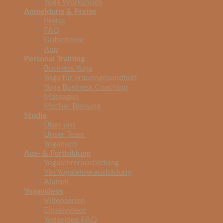
Yoga Workshops
Anmeldung & Preise
Preise
FAQ
Gutscheine
App
Personal Training
Business Yoga
Yoga für Frauengesundheit
Yoga Business Coaching
Massagen
Mother Blessing
Studio
Über uns
Unser Team
Yogabuch
Aus- & Fortbildung
Yogalehrerausbildung
Yin Yogalehrerausbildung
Alumni
Yogavideos
Videoserien
Einzelvideos
Yogavideo FAQ