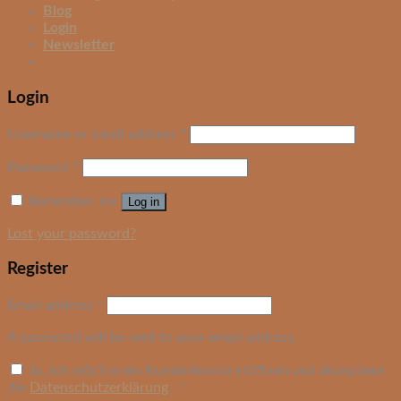
Blog
Login
Newsletter
Login
Username or email address
*
Password
*
Remember me
Log in
Lost your password?
Register
Email address
*
A password will be sent to your email address.
Ja, ich möchte ein Kundenkonto eröffnen und akzeptiere
die
Datenschutzerklärung
.
*