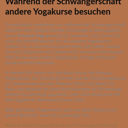
Während der Schwangerschaft
andere Yogakurse besuchen
Grundsätzlich empfehlen wir während der Schwangerschaft
natürlich den entsprechenden Schwanger
schaftsyogakurs
(auch
Prenatal Yoga
genannt) zu besuchen. Dort lernst Du
auch alle Modifikationen für die anderen Yogaklassen.
Solltest Du zu den Kursterminen keine Zeit haben, kannst
Du nach Absprache mit Deinem Arzt und nach einer kurzen
Mail an uns auc
h andere Yogaklassen im Yoga Individual
Studio Aachen besuchen.
In diesem Fall bieten sich die
Basic Kurse
, die
Vinyasa
*
Yogaklassen, das
Yin&Yang
Format und die
Rückenyogakurse
an. Insbesondere bei den Themen Twists und Bauch im
Basic und generell bei all
en Bauchübungen im Rückenyoga
solltest Du allerdings pausieren, oder nach Absprache mit
dem Yogalehrer alternative Asanas üben.
Bitte gib Deiner Yogalehrerin auch vor jeder Klasse noch
einmal Bescheid, wenn Du schwanger bist.
Worauf ist beim Yoga Üben in de
r Schwangerschaft auf