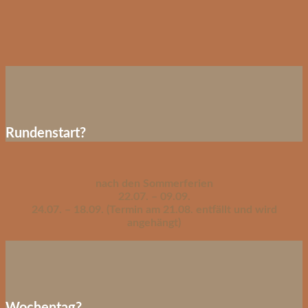
Rundenstart?
nach den Sommerferien
22.07. – 09.09.
24.07. – 18.09. (Termin am 21.08. entfällt und wird
angehängt)