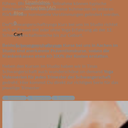
Einzelvideos
führen. Bei regelmäßiger Teilnahme können typische
Yogavideo FAQ
Beschwerden wie beispielsweise Schmerzen im unteren
Blog
Rücken oder hormonelle Verstimmu
ngen gelindert werden.
0
Der Schwangerschaftsyoga
Kurs bei uns im Studio richtet
sich an Frauen mit oder ohne Yoga Erfahrung ab der 12.
Cart
Schwangerschaftswoche bis zur Geburt.
Beide Schwangerschaftsyoga Kurse bei uns in Aachen im
No products in the cart.
Studio sind anerkannte Präventionskurse, sodass die
Krankenkassen etwa 60-100% der Kosten erstatten
.
Neben den Kursen im Studio haben wir in Tinas
Schwangerschaft auch wunderschöne on-demand
Yoga
Videoserien für jedes Trimester der Schwangerschaft
gedreht. Hier kommst Du direkt zur richtigen Serie für das
jeweilige Trimester:
1. Trimester
2. Trimester
3. Trimester