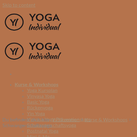
Skip to content
Kurse & Workshops
Yoga Kursplan
Vinyasa Yoga
Basic Yoga
Rückenyoga
Yin Yoga
Vinyasa Yoga Präventionskurs
Du befindest dich hier:
Willkommen
>
Kurse & Workshops
>
Schwangerschaftsyoga
Schwangerschaftsyoga
Postnatal Yoga