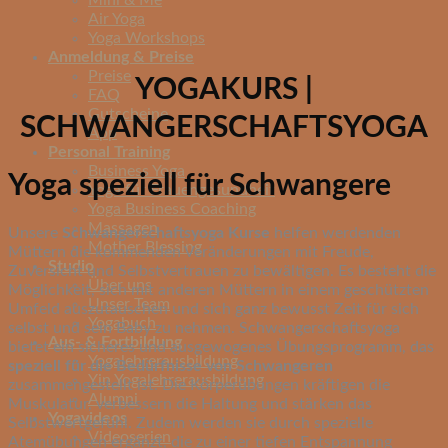
Mini & Me
Air Yoga
Yoga Workshops
Anmeldung & Preise
Preise
YOGAKURS |
FAQ
Gutscheine
SCHWANGERSCHAFTSYOGA
App
Personal Training
Business Yoga
Yoga speziell für Schwangere
Yoga für Frauengesundheit
Yoga Business Coaching
Massagen
U
nsere
Schwangerschaftsyoga Kurse
helfen werdenden
Mother Blessing
Müttern die kommenden Veränderungen mit Freude,
Studio
Zuversicht und Selbstvertrauen zu bewältigen. Es besteht die
Über uns
Möglichkeit, sich mit anderen Müttern in einem geschützten
Unser Team
Umfeld auszutauschen und sich ganz bew
usst Zeit für sich
Yogabuch
selbst und sein Baby zu nehmen. Schwangerschaftsyoga
Aus- & Fortbildung
bietet ein sicheres und ausgewogenes Übungsprogramm, das
Yogalehrerausbildung
speziell für die Bedürfnisse von Schwangeren
Yin Yogalehrerausbildung
zusammengestellt ist. Die Körperübungen kräftigen die
Alumni
Muskulatur, verbessern die H
altung und stärken das
Yogavideos
Selbstwertgefühl. Zudem werden sie durch spezielle
Videoserien
Atemübungen ergänzt, die zu einer tiefen Entspannung