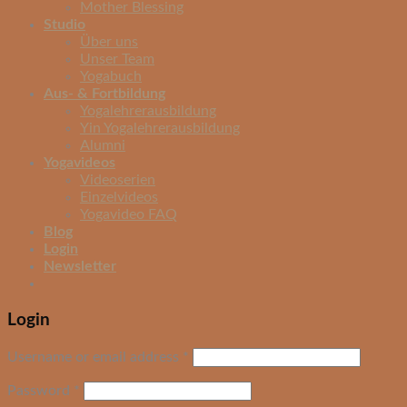
Mother Blessing
Studio
Über uns
Unser Team
Yogabuch
Aus- & Fortbildung
Yogalehrerausbildung
Yin Yogalehrerausbildung
Alumni
Yogavideos
Videoserien
Einzelvideos
Yogavideo FAQ
Blog
Login
Newsletter
Login
Username or email address
*
Password
*