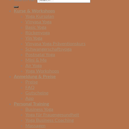
Kurse & Workshops
Yoga Kursplan
Vinyasa Yoga
Basic Yoga
Rückenyoga
Yin Yoga
Vinyasa Yoga Präventionskurs
Schwangerschaftsyoga
Postnatal Yoga
Mini & Me
Air Yoga
Yoga Workshops
Anmeldung & Preise
Preise
FAQ
Gutscheine
App
Personal Training
Business Yoga
Yoga für Frauengesundheit
Yoga Business Coaching
Massagen