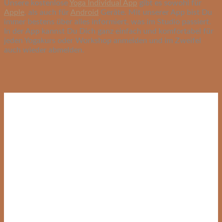
Unsere kostenlose
Yoga Individual App
gibt es sowohl für
Apple
, als auch für
Android
Geräte. Mit unserer App bist Du
immer bestens über alles informiert, was im Studio passiert.
In der App kannst Du Dich ganz einfach und komfortabel für
jeden Yogakurs oder Workshop anmelden und im Zweifel
auch wieder abmelden.