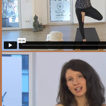
Einzelvideos
Yogavideo FAQ
Blog
0
Cart
No products in the cart.