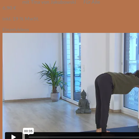
mit Tina von Jakubowski
Für Alle
6,90
€
inkl. 19 % MwSt.
Einzelvideos