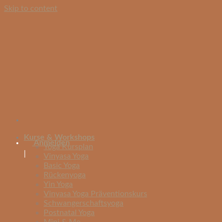
Skip to content
Kurse & Workshops
Anmelden
Yoga Kursplan
|
Vinyasa Yoga
Basic Yoga
Rückenyoga
Yin Yoga
Vinyasa Yoga Präventionskurs
Schwangerschaftsyoga
Postnatal Yoga