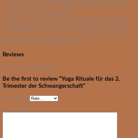
Hilfsmittel immer gute Begleiter. Dein Körper wandelt sich
von Tag zu Tag und so nimm lieber ein Hilfsmittel zu viel, als
zu wenig mit an Deine Yogamatte.
In dieser Serie unterstützen Dich ein Bolster oder alternativ
ein großes Sofakissen und ein kleines (Meditations-)Kissen
gleichermaßen. Auch zwei Blöcke oder Bücher, eine Decke
und einen Gurt oder Gürtel kannst Du in der einen oder
anderen Übung sicher gut gebrauchen.
Reviews
There are no reviews yet.
Be the first to review “Yoga Rituale für das 2.
Trimester der Schwangerschaft”
Your rating
*
Your review
*