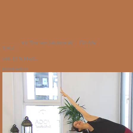
mit Tina von Jakubowski
Für Alle
9,90
€
inkl. 19 % MwSt.
Einzelvideos