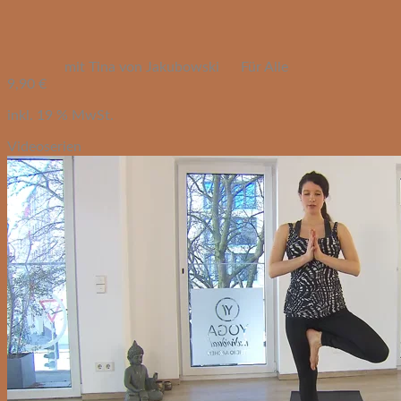
mit Tina von Jakubowski
Für Alle
9,90
€
inkl. 19 % MwSt.
Videoserien