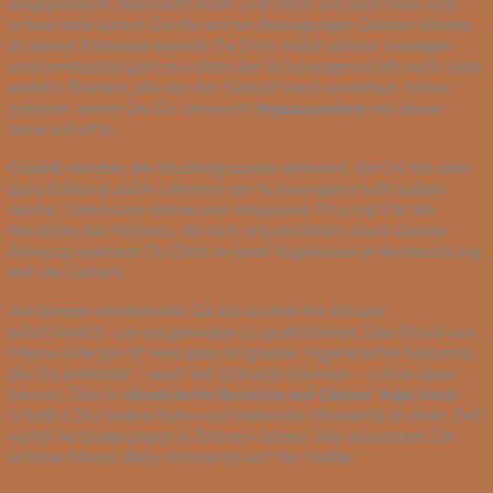
eingependelt, man sieht mehr und mehr ein Bäuchlein und
schon bald spürst Du die ersten Bewegungen Deines Kindes.
In diesen Monaten kannst Du Dich meist aktiver bewegen
und vermutlich gibt es neben der Schwangerschaft auch viele
andere Themen, die vor der Geburt noch anstehen. Umso
schöner, wenn Du Dir dennoch
Yogaauszeiten
mit dieser
Serie schaffst.
Gezielt werden die Muskelgruppen aktiviert, die Du für eine
gute Haltung auch während der Schwangerschaft nutzen
darfst. Gleichsam dehnt und entspannt Tina mit Dir die
Bereiche des Körpers, die sich eng anfühlen. Auch Deiner
Atmung widmest Du Dich in jeder Yogaklasse in Vorbereitung
auf die Geburt.
Am besten wiederholst Du bis zu drei der Rituale
wöchtenlich, um ausgewogen zu praktizieren. Das Ritual von
Mama-Energie ist eine ganz langsame, regenerative Sequenz,
die Du jederzeit – auch bei Schlafproblemen – schön üben
kannst. Durch
ritualisierte Besuche auf Deiner Yoga-Insel
schaffst Du innere Ruhe und liebevolle Momente in einer Zeit
voller Veränderungen in Deinem Leben. Wir wünschen Dir
schöne Mama-Baby Momente auf der Matte.