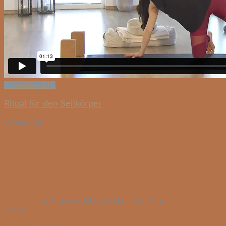
Schnellansicht
Ritual für den Seitkörper
30 minuten
mit Tina von Jakubowski
Für Alle
6,90
€