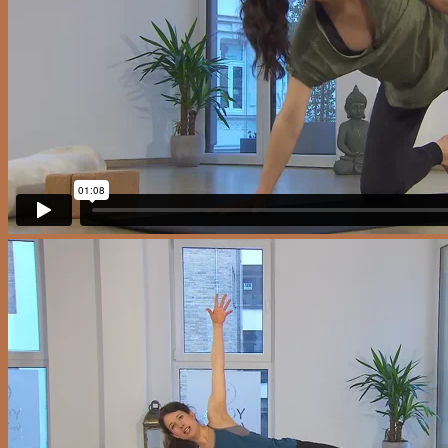
Einzelvideos
Yogavideo FAQ
Blog
0
Cart
No products in the cart.