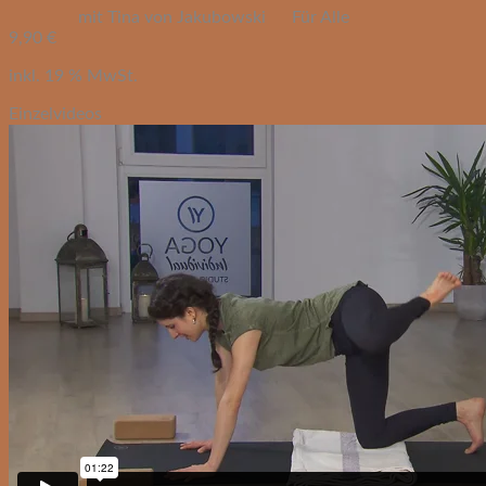
mit Tina von Jakubowski
Für Alle
9,90
€
inkl. 19 % MwSt.
Einzelvideos