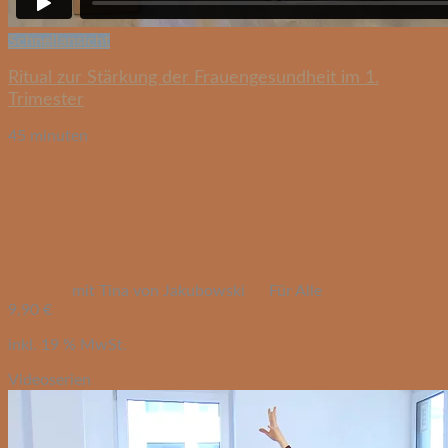
Schnellansicht
Ritual zur Stärkung der Frauengesundheit im 1.
Trimester
45 minuten
mit Tina von Jakubowski
Für Alle
9,90
€
inkl. 19 % MwSt.
Videoserien