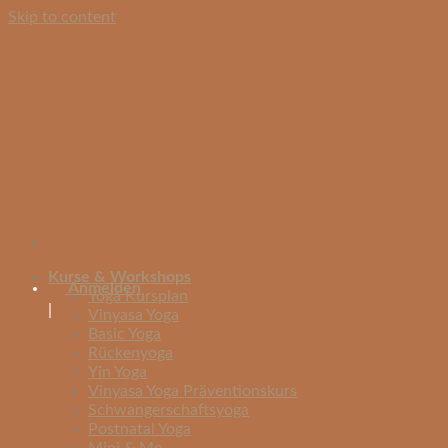
Skip to content
Kurse & Workshops
Anmelden
Yoga Kursplan
|
Vinyasa Yoga
Basic Yoga
Rückenyoga
Yin Yoga
Vinyasa Yoga Präventionskurs
Schwangerschaftsyoga
Postnatal Yoga