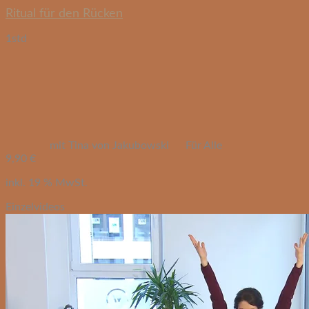
Ritual für den Rücken
1std
mit Tina von Jakubowski
Für Alle
9,90
€
inkl. 19 % MwSt.
Einzelvideos