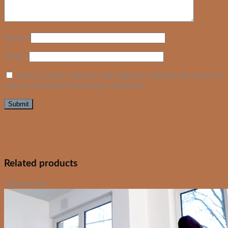
Name
*
Email
*
Name, E-Mail-Adresse und Website in diesem Browser für
meinen nächsten Kommentar speichern.
Related products
Videoserien