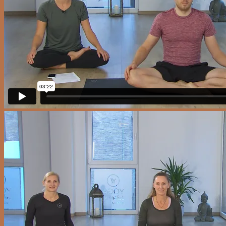
Einzelvideos
Yogavideo FAQ
Blog
0
Cart
No products in the cart.