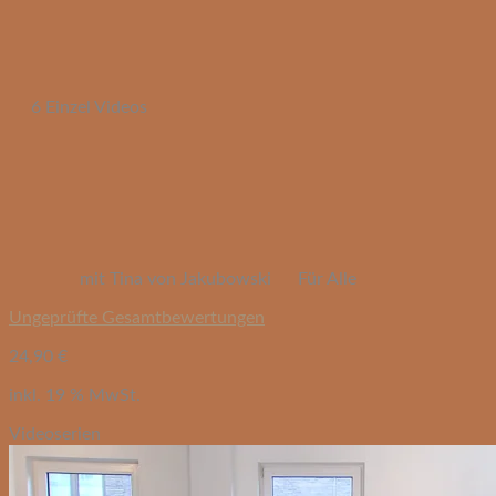
6 Einzel Videos
mit Tina von Jakubowski
Für Alle
Ungeprüfte Gesamtbewertungen
24,90
€
inkl. 19 % MwSt.
Videoserien