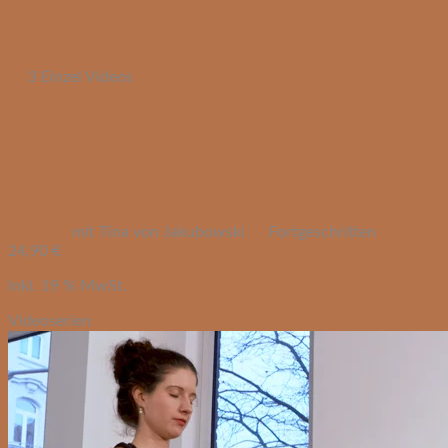
3 Einzel Videos
mit Tina von Jakubowski
Fortgeschritten
24,90
€
inkl. 19 % MwSt.
Videoserien