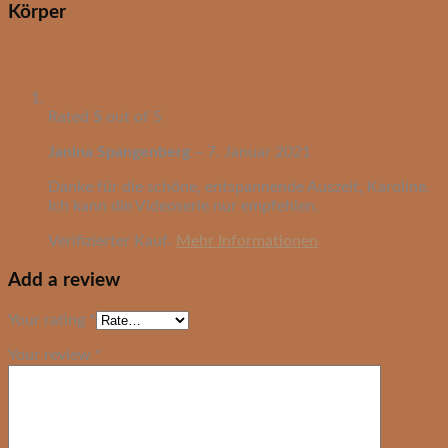
Körper
Rated
5
out of 5
Janina Spangenberg
–
7. Januar 2021
Danke für die schöne, entspannende Auszeit, Karoline.
Ich kann die Videoserie nur empfehlen.
Verifizierter Kauf.
Mehr Informationen
Add a review
Your rating
*
Your review
*