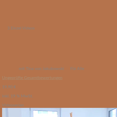
3 Einzel Videos
mit Tina von Jakubowski
Für Alle
Ungeprüfte Gesamtbewertungen
19,90
€
inkl. 19 % MwSt.
Videoserien