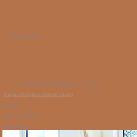
5 Einzel Videos
mit Tina von Jakubowski
Für Alle
Ungeprüfte Gesamtbewertungen
24,90
€
inkl. 19 % MwSt.
Videoserien