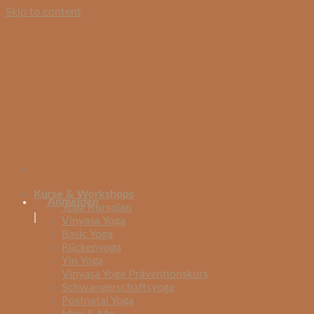
Skip to content
Kurse & Workshops
Anmelden
Yoga Kursplan
|
Vinyasa Yoga
Basic Yoga
Rückenyoga
Yin Yoga
Vinyasa Yoga Präventionskurs
Schwangerschaftsyoga
Postnatal Yoga