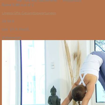
mit Tina von Jakubowski
Mittelstufe
Rated
5.00
out of 5
Ungeprüfte Gesamtbewertungen
24,90
€
inkl. 19 % MwSt.
Videoserien