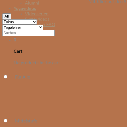
Mit Klick auf den S
Alumni
Yogavideos
Videoserien
All
Einzelvideos
Yogavideo FAQ
Blog
0
Cart
No products in the cart.
Für Alle
Mittelstufe