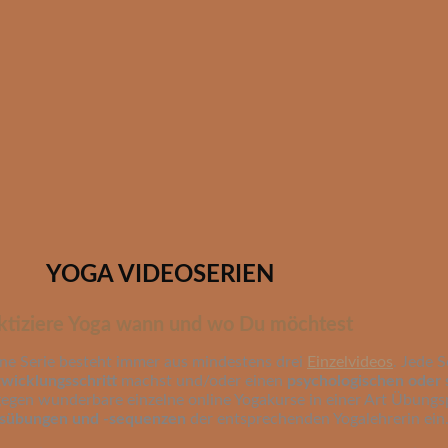
YOGA VIDEOSERIEN
ktiziere Yoga wann und wo Du möchtest
ine Serie besteht immer aus mindestens drei
Einzelvideos
. Jede S
wicklungsschritt
machst und/oder einen
psychologischen oder 
agegen wunderbare einzelne online Yogakurse in einer Art Übungs
gsübungen und -sequenzen
der entsprechenden Yogalehrerin ein