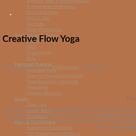
Vinyasa Yoga Präventionskurs
Schwangerschaftsyoga
Postnatal Yoga
Mini & Me
Air Yoga
Yoga Workshops
Anmeldung & Preise
Creative Flow Yoga
Preise
FAQ
Gutscheine
App
Personal Training
Du befindest dich hier:
Willkommen
>
Videoserien
Business Yoga
Yoga für Frauengesundheit
Yoga Business Coaching
Massagen
Mother Blessing
Pra
Studio
Über uns
Das Herz unserer Yoga Videoplattform sind die Videoserien. E
Unser Team
dem Üben aller drei Yogavideos immer einen
körperlichen Ent
Yogabuch
im Yoga Klassen für sich allein. Die Videoserien vereinen d
Aus- & Fortbildung
immer die
Lieblin
Yogalehrerausbildung
Yin Yogalehrerausbildung