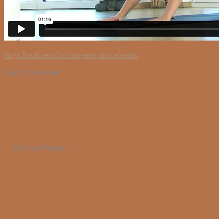
Yoga Routinen für morgens und abends
3std 40 minuten
8 Einzel Videos