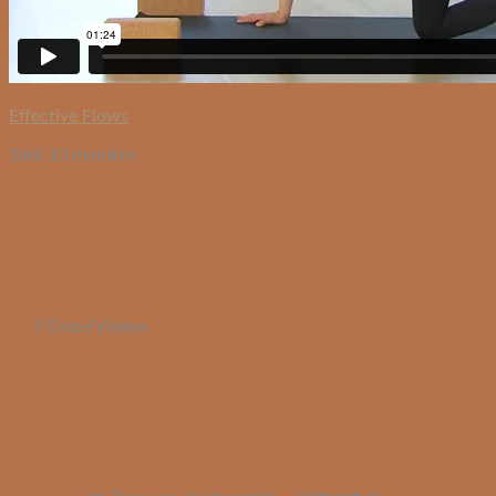
Effective Flows
3std 10 minuten
7 Einzel Videos