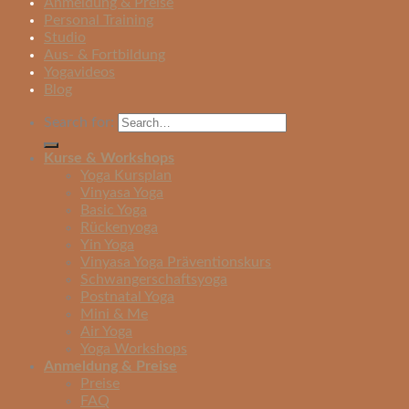
Anmeldung & Preise
Personal Training
Studio
Aus- & Fortbildung
Yogavideos
Blog
Search for:
Kurse & Workshops
Yoga Kursplan
Vinyasa Yoga
Basic Yoga
Rückenyoga
Yin Yoga
Vinyasa Yoga Präventionskurs
Schwangerschaftsyoga
Postnatal Yoga
Mini & Me
Air Yoga
Yoga Workshops
Anmeldung & Preise
Preise
FAQ