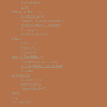
Gutscheine
App
Personal Training
Business Yoga
Yoga für Frauengesundheit
Yoga Business Coaching
Massagen
Mother Blessing
Studio
Über uns
Unser Team
Yogabuch
Aus- & Fortbildung
Yogalehrerausbildung
Yin Yogalehrerausbildung
Alumni
Yogavideos
Videoserien
Einzelvideos
Yogavideo FAQ
Blog
Login
Newsletter