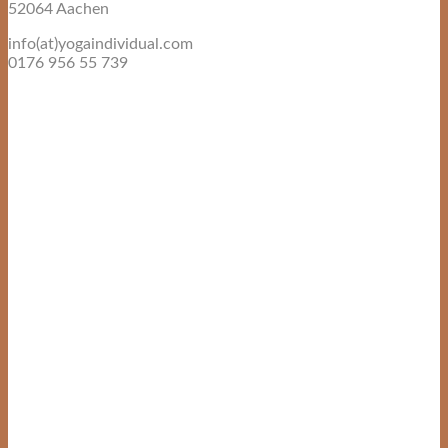
52064 Aachen
info(at)yogaindividual.com
0176 956 55 739