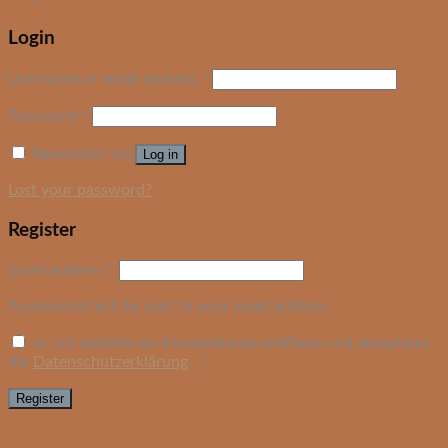
Login
Username or email address
*
Password
*
Remember me
Log in
Lost your password?
Register
Email address
*
A password will be sent to your email address.
Ja, ich möchte ein Kundenkonto eröffnen und akzeptiere
die
Datenschutzerklärung
.
*
Register