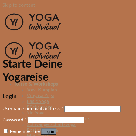
Skip to content
Starte Deine
Yogareise
Kurse & Workshops
Yoga Kursplan
Vinyasa Yoga
Login
Basic Yoga
Rückenyoga
Username or email address
*
Yin Yoga
Vinyasa Yoga Präventionskurs
Password
*
Schwangerschaftsyoga
Postnatal Yoga
Remember me
Log in