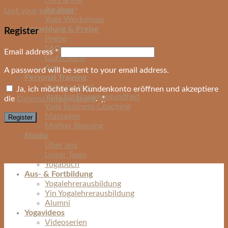
Mini & Me
Air Yoga
Lost your password?
Yoga Workshops
Anmeldung & Preise
Register
Preise
FAQ
Email address
*
Gutscheine
App
A password will be sent to your email address.
Personal Training
Business Yoga
Ja, ich möchte ein Kundenkonto eröffnen und akzeptiere
Yoga für Frauengesundheit
die
Datenschutzerklärung
.
*
Yoga Business Coaching
Massagen
Register
Mother Blessing
Studio
Über uns
Unser Team
Yogabuch
Aus- & Fortbildung
Yogalehrerausbildung
Yin Yogalehrerausbildung
Alumni
Yogavideos
Videoserien