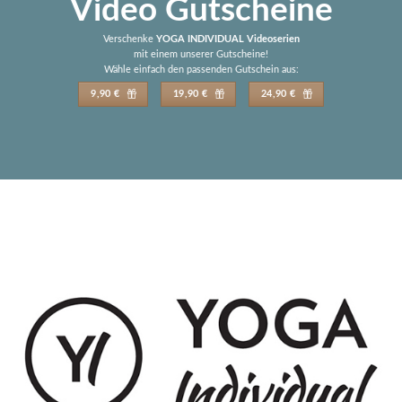
Video Gutscheine
Verschenke
YOGA INDIVIDUAL Videoserien
mit einem unserer Gutscheine!
Wähle einfach den passenden Gutschein aus:
9,90 €
19,90 €
24,90 €