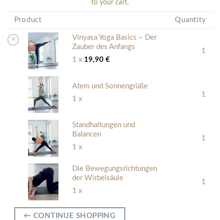
to your cart.
Product
Quantity
Vinyasa Yoga Basics – Der
×
Zauber des Anfangs
1
1 x
19,90
€
Atem und Sonnengrüße
1
1 x
Standhaltungen und
Balancen
1
1 x
Die Bewegungsrichtungen
der Wirbelsäule
1
1 x
← CONTINUE SHOPPING