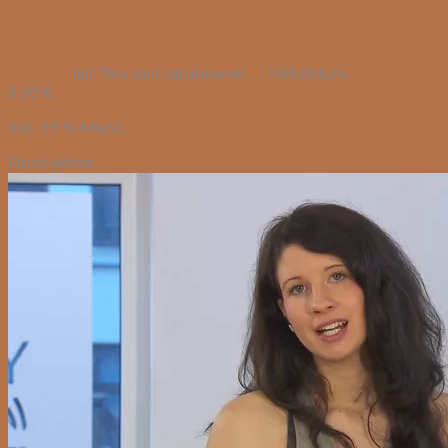
mit Tina von Jakubowski
Mittelstufe
9,90
€
inkl. 19 % MwSt.
Einzelvideos