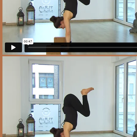
Einzelvideos
Yogavideo FAQ
Blog
0
Cart
No products in the cart.