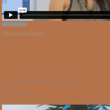
Schnellansicht
Ritual für den Rücken
1std
mit Tina von Jakubowski
Für Alle
9,90
€
inkl. 19 % MwSt.
Einzelvideos