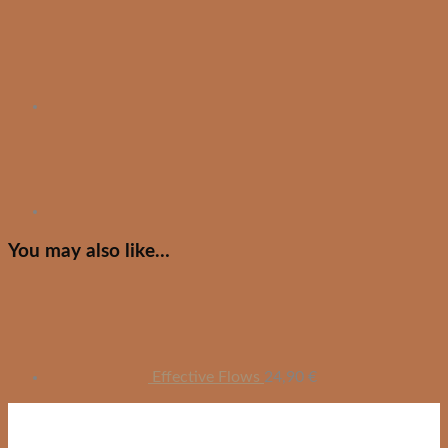
You may also like…
Effective Flows
24,90
€