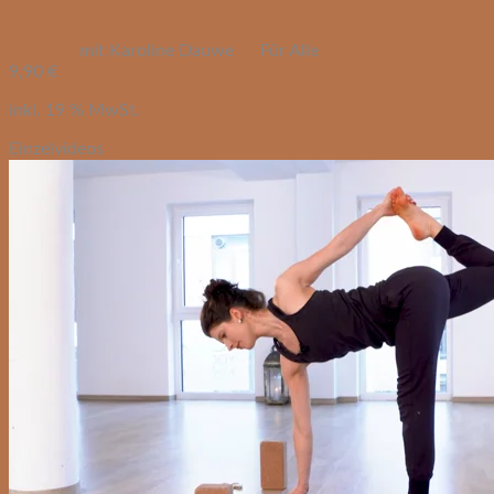
mit Karoline Dauwe
Für Alle
9,90
€
inkl. 19 % MwSt.
Einzelvideos