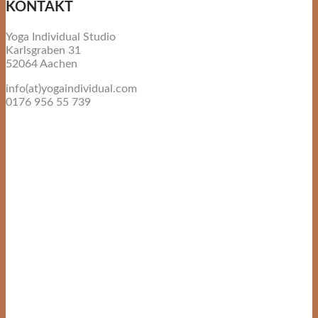
KONTAKT
Yoga Individual Studio
Karlsgraben 31
52064 Aachen
info(at)yogaindividual.com
0176 956 55 739