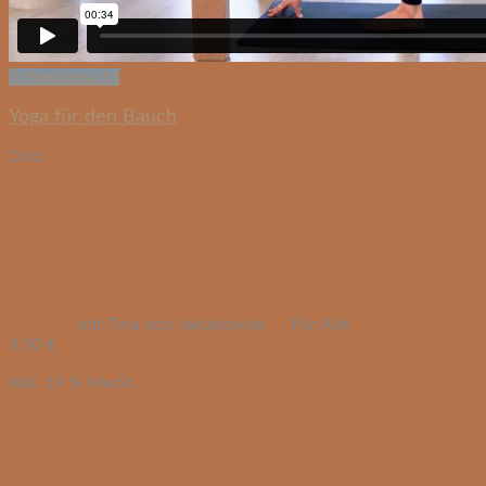
Schnellansicht
Yoga für den Bauch
1std
mit Tina von Jakubowski
Für Alle
9,90
€
inkl. 19 % MwSt.