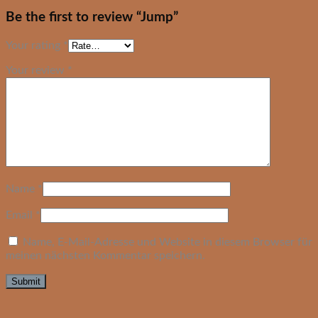
Be the first to review “Jump”
Your rating
*
Your review
*
Name
*
Email
*
Name, E-Mail-Adresse und Website in diesem Browser für
meinen nächsten Kommentar speichern.