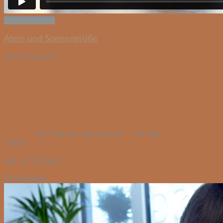
Schnellansicht
Atem und Sonnengrüße
1std 5 minuten
mit Tina von Jakubowski
Für Alle
9,90
€
inkl. 19 % MwSt.
Einzelvideos