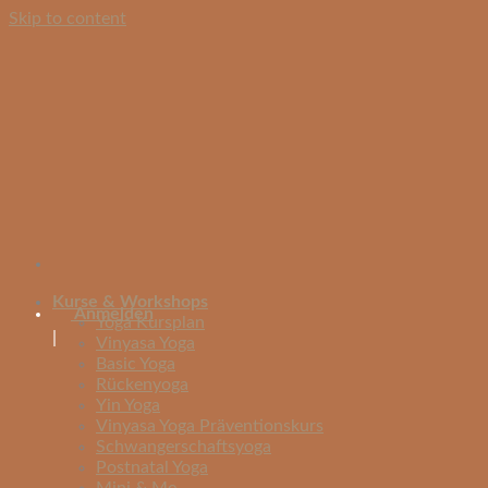
Skip to content
Kurse & Workshops
Anmelden
Yoga Kursplan
|
Vinyasa Yoga
Basic Yoga
Rückenyoga
Yin Yoga
Vinyasa Yoga Präventionskurs
Schwangerschaftsyoga
Postnatal Yoga