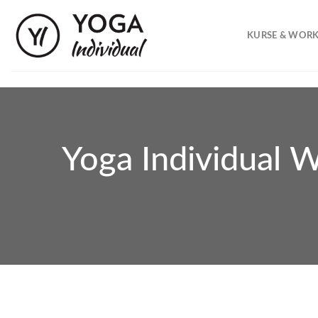
Skip
to
KURSE & WOR
content
Yoga Individual 