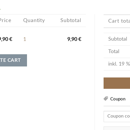
.
Price
Quantity
Subtotal
Cart tot
Subtotal
9,90
€
1
9,90
€
Total
TE CART
inkl. 19 
Coupon