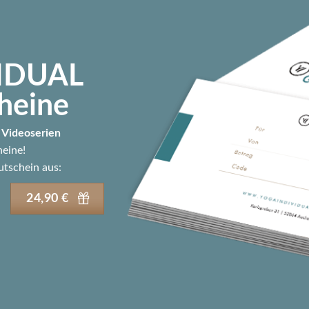
IDUAL
heine
Videoserien
heine!
tschein aus:
24,90 €