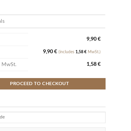
als
9,90
€
9,90
€
(includes
1,58
€
MwSt.)
1,58
€
% MwSt.
PROCEED TO CHECKOUT