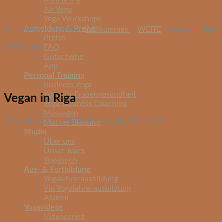
Mini & Me
Air Yoga
Yoga Workshops
Anmeldung & Preise
Du befindest dich hier:
Willkommen
>
WEITE
>
Vegan in Riga
Preise
Nick Runia
FAQ
Gutscheine
App
Personal Training
Business Yoga
Yoga für Frauengesundheit
Vegan in Riga
Yoga Business Coaching
Massagen
Veröffentlicht von Nick Runia | 22. April 2019
Mother Blessing
Studio
Über uns
Unser Team
Yogabuch
Aus- & Fortbildung
Yogalehrerausbildung
Yin Yogalehrerausbildung
Alumni
Yogavideos
Videoserien