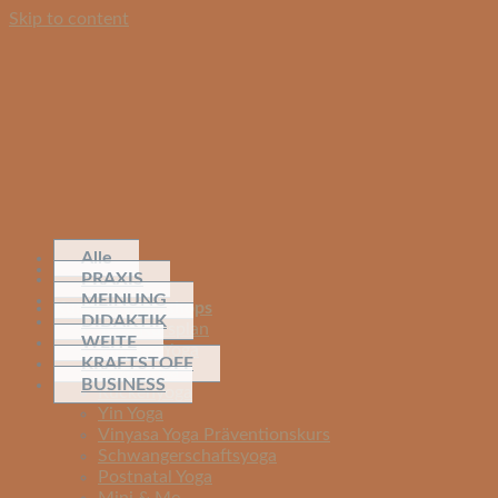
Skip to content
Alle
PRAXIS
MEINUNG
Kurse & Workshops
DIDAKTIK
Yoga Kursplan
WEITE
Vinyasa Yoga
KRAFTSTOFF
Basic Yoga
BUSINESS
Rückenyoga
Yin Yoga
Vinyasa Yoga Präventionskurs
Schwangerschaftsyoga
Postnatal Yoga