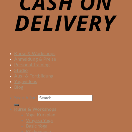
Kurse & Workshops
Anmeldung & Preise
Personal Training
Studio
Aus- & Fortbildung
Yogavideos
Blog
Search for:
Kurse & Workshops
Yoga Kursplan
Vinyasa Yoga
Basic Yoga
Rückenyoga