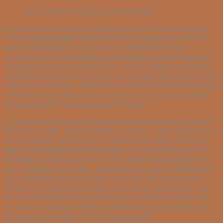
Tina vor dem Eingang von azoresyoga
In einem wunderschönen Altbau über einem Café befindet
sich das
azoresyoga Studio
. Die Nachmittagssonne scheint
auf den Holzboden und meine rote Matte. Wir sitzen
voreinander im Schneidersitz und beginnen eine einzigartige
Yogaklasse. Ich bin mit jeder Faser meines Körpers Schülerin
und habe Alexandra auch nicht auf die Nase gebunden, selbst
Yoga zu unterrichten. Welchen Unterschied macht diese Rolle
denn? Ich lasse mich ganz auf das ein, was sie unterrichtet
und genieße ihre ruhige Energie im Raum.
„Scan the body. Notice if there are parts of the body that are
tensed or fragile. Breathe deeply and relax“, sagt Alexandra in
leisem Englisch während ich in Shavasana liege. Hinter mir
liegt eine außergewöhnliche Praxis. Nicht der Asanas oder
des Sequencings wegen. Nein, das Gefühl des Loslassens in
jeder Haltung war anders. Alexandra hat mich so beobachtet
und angeleitet, wie ich gerade heute bin. Sie kennt meine
Praxis nicht, weiß nichts über mich und hat keine Idee, was
ich mit dem bei ihr Gelernten mache. Intuitiv konzipiert sie
für mich die optimale Praxis, indem sie auf das eingeht, was
sie genau heute sieht. Ohne Vorprägungen.