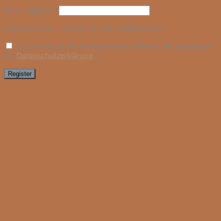
Email address
*
A password will be sent to your email address.
Ja, ich möchte ein Kundenkonto eröffnen und akzeptiere
die
Datenschutzerklärung
.
*
Register