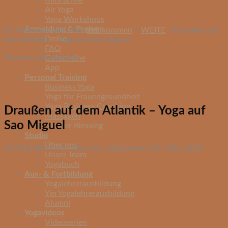
Mini & Me
Air Yoga
Yoga Workshops
Anmeldung & Preise
Du befindest dich hier:
Willkommen
>
WEITE
>
Draußen auf
Preise
dem Atlantik – Yoga auf Sao Miguel
FAQ
Tina von Jakubowski
Gutscheine
App
Personal Training
Business Yoga
Yoga für Frauengesundheit
Yoga Business Coaching
Draußen auf dem Atlantik – Yoga auf
Massagen
Sao Miguel
Mother Blessing
Studio
Über uns
Veröffentlicht von Tina von Jakubowski | 27. März 2019
Unser Team
Yogabuch
Aus- & Fortbildung
Yogalehrerausbildung
Yin Yogalehrerausbildung
Alumni
Yogavideos
Videoserien