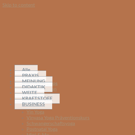
Skip to content
Alle
PRAXIS
MEINUNG
Kurse & Workshops
DIDAKTIK
Yoga Kursplan
WEITE
Vinyasa Yoga
KRAFTSTOFF
Basic Yoga
BUSINESS
Rückenyoga
Yin Yoga
Vinyasa Yoga Präventionskurs
Schwangerschaftsyoga
Postnatal Yoga