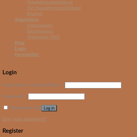
Yogalehrerausbildung
Yin Yogalehrerausbildung
Alumni
Yogavideos
Videoserien
Einzelvideos
Yogavideo FAQ
Blog
Login
Newsletter
Login
Username or email address
*
Password
*
Remember me
Log in
Lost your password?
Register