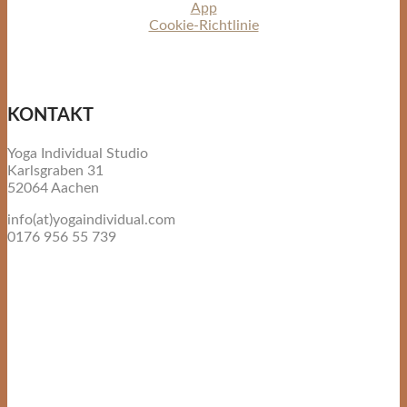
App
Cookie-Richtlinie
KONTAKT
Yoga Individual Studio
Karlsgraben 31
52064 Aachen
info(at)yogaindividual.com
0176 956 55 739