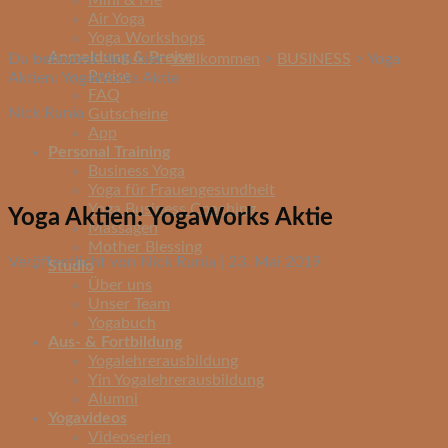
Mini & Me
Air Yoga
Yoga Workshops
Anmeldung & Preise
Du befindest dich hier:
Willkommen
>
BUSINESS
>
Yoga
Preise
Aktien: YogaWorks Aktie
FAQ
Nick Runia
Gutscheine
App
Personal Training
Business Yoga
Yoga für Frauengesundheit
Yoga Business Coaching
Yoga Aktien: YogaWorks Aktie
Massagen
Mother Blessing
Veröffentlicht von Nick Runia | 23. Mai 2019
Studio
Über uns
Unser Team
Yogabuch
Aus- & Fortbildung
Yogalehrerausbildung
Yin Yogalehrerausbildung
Alumni
Yogavideos
Videoserien