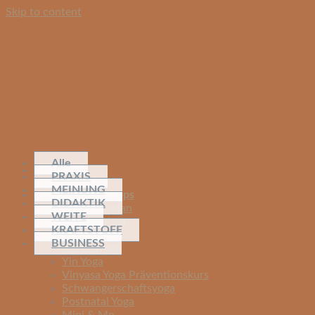
Skip to content
Alle
PRAXIS
MEINUNG
Kurse & Workshops
DIDAKTIK
Yoga Kursplan
WEITE
Vinyasa Yoga
KRAFTSTOFF
Basic Yoga
BUSINESS
Rückenyoga
Yin Yoga
Vinyasa Yoga Präventionskurs
Schwangerschaftsyoga
Postnatal Yoga