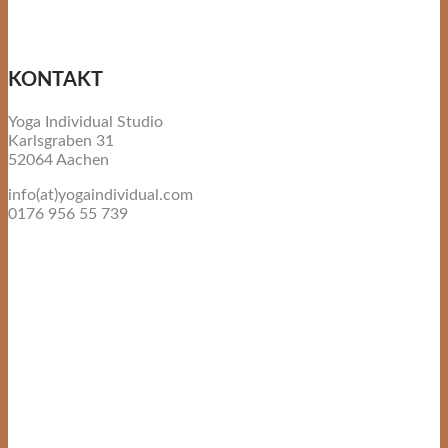
KONTAKT
Yoga Individual Studio
Karlsgraben 31
52064 Aachen
info(at)yogaindividual.com
0176 956 55 739