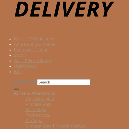
Kurse & Workshops
Anmeldung & Preise
Personal Training
Studio
Aus- & Fortbildung
Yogavideos
Blog
Search for:
Kurse & Workshops
Yoga Kursplan
Vinyasa Yoga
Basic Yoga
Rückenyoga
Yin Yoga
Vinyasa Yoga Präventionskurs