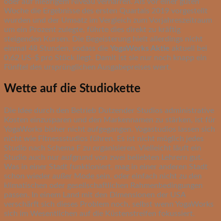
oder auf niedrigem Niveau verharren. Als vor einer guten
Woche die Ergebnisse des ersten Quartals 2019 vorgestellt
wurden und der Umsatz im Vergleich zum Vorjahreszeitraum
um ein Prozent zulegte, führte dies direkt zu kräftig
steigenden Kursen. Die Begeisterung hielt allerdings nicht
einmal 48 Stunden, sodass die
YogaWorks Aktie
aktuell bei
0,62 US-$ pro Stück liegt. Damit ist sie nur noch knapp ein
Fünftel des ursprünglichen Ausgabepreises wert.
Wette auf die Studiokette
Die Idee durch den Betrieb Dutzender Studios administrative
Kosten einzusparen und den Markennamen zu stärken, ist für
YogaWorks bisher nicht aufgegangen. Yogastudios lassen sich
nicht wie Fitnessstudios führen. Es ist nicht möglich jedes
Studio nach Schema F zu organisieren. Vielleicht läuft ein
Studio auch nur aufgrund von zwei beliebten Lehrern gut.
Was in einer Stadt funktioniert, mag in einer anderen Stadt
schon wieder außer Mode sein, oder einfach nicht zu den
klimatischen oder gesellschaftlichen Rahmenbedingungen
passen. In einem Land mit den Dimensionen der USA
verschärft sich dieses Problem noch, selbst wenn YogaWorks
sich im Wesentlichen auf die Küstenstreifen fokussiert.