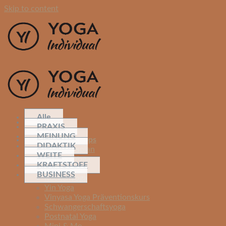
Skip to content
Alle
PRAXIS
MEINUNG
Kurse & Workshops
DIDAKTIK
Yoga Kursplan
WEITE
Vinyasa Yoga
KRAFTSTOFF
Basic Yoga
BUSINESS
Rückenyoga
Yin Yoga
Vinyasa Yoga Präventionskurs
Schwangerschaftsyoga
Postnatal Yoga