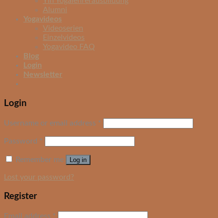
Yin Yogalehrerausbildung
Alumni
Yogavideos
Videoserien
Einzelvideos
Yogavideo FAQ
Blog
Login
Newsletter
Login
Username or email address
*
Password
*
Remember me
Log in
Lost your password?
Register
Email address
*