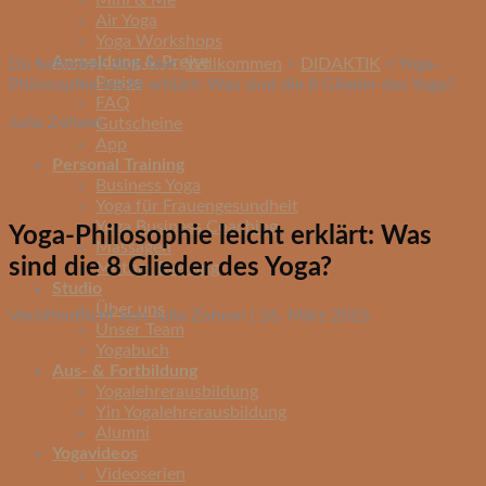
Mini & Me
Air Yoga
Yoga Workshops
Anmeldung & Preise
Du befindest dich hier:
Willkommen
>
DIDAKTIK
>
Yoga-
Preise
Philosophie leicht erklärt: Was sind die 8 Glieder des Yoga?
FAQ
Julia Zohren
Gutscheine
App
Personal Training
Business Yoga
Yoga für Frauengesundheit
Yoga Business Coaching
Yoga-Philosophie leicht erklärt: Was
Massagen
sind die 8 Glieder des Yoga?
Mother Blessing
Studio
Über uns
Veröffentlicht von Julia Zohren | 26. März 2025
Unser Team
Yogabuch
Aus- & Fortbildung
Yogalehrerausbildung
Yin Yogalehrerausbildung
Alumni
Yogavideos
Videoserien