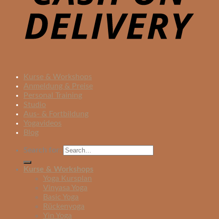
Kurse & Workshops
Anmeldung & Preise
Personal Training
Studio
Aus- & Fortbildung
Yogavideos
Blog
Search for:
Kurse & Workshops
Yoga Kursplan
Vinyasa Yoga
Basic Yoga
Rückenyoga
Yin Yoga