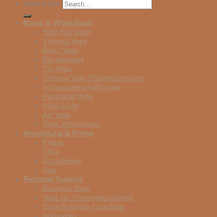
Search for:
Kurse & Workshops
Yoga Kursplan
Vinyasa Yoga
Basic Yoga
Rückenyoga
Yin Yoga
Vinyasa Yoga Präventionskurs
Schwangerschaftsyoga
Postnatal Yoga
Mini & Me
Air Yoga
Yoga Workshops
Anmeldung & Preise
Preise
FAQ
Gutscheine
App
Personal Training
Business Yoga
Yoga für Frauengesundheit
Yoga Business Coaching
Massagen