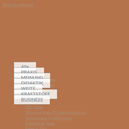
Skip to content
Alle
PRAXIS
MEINUNG
Kurse & Workshops
DIDAKTIK
Yoga Kursplan
WEITE
Vinyasa Yoga
KRAFTSTOFF
Basic Yoga
BUSINESS
Rückenyoga
Yin Yoga
Vinyasa Yoga Präventionskurs
Schwangerschaftsyoga
Postnatal Yoga