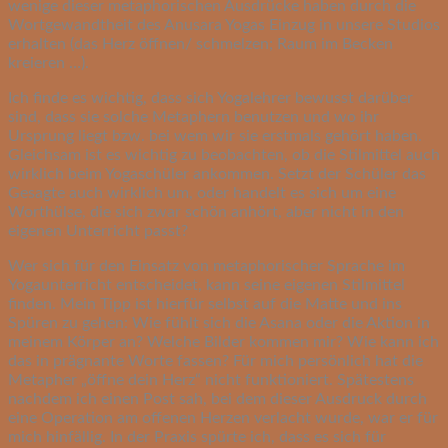
wenige dieser metaphorischen Ausdrücke haben durch die
Wortgewandtheit des Anusara Yogas Einzug in unsere Studios
erhalten (das Herz öffnen/ schmelzen; Raum im Becken
kreieren …).
Ich finde es wichtig, dass sich Yogalehrer bewusst darüber
sind, dass sie solche Metaphern benutzen und wo ihr
Ursprung liegt bzw. bei wem wir sie erstmals gehört haben.
Gleichsam ist es wichtig zu beobachten, ob die Stilmittel auch
wirklich beim Yogaschüler ankommen. Setzt der Schüler das
Gesagte auch wirklich um, oder handelt es sich um eine
Worthülse, die sich zwar schön anhört, aber nicht in den
eigenen Unterricht passt?
Wer sich für den Einsatz von metaphorischer Sprache im
Yogaunterricht entscheidet, kann seine eigenen Stilmittel
finden. Mein Tipp ist hierfür selbst auf die Matte und ins
Spüren zu gehen: Wie fühlt sich die Asana oder die Aktion in
meinem Körper an? Welche Bilder kommen mir? Wie kann ich
das in prägnante Worte fassen? Für mich persönlich hat die
Metapher „öffne dein Herz“ nicht funktioniert. Spätestens
nachdem ich einen Post sah, bei dem dieser Ausdruck durch
eine Operation am offenen Herzen verlacht wurde, war er für
mich hinfällig. In der Praxis spürte ich, dass es sich für