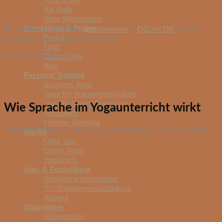
Mini & Me
Air Yoga
Yoga Workshops
Anmeldung & Preise
Du befindest dich hier:
Willkommen
>
DIDAKTIK
>
Wie
Preise
Sprache im Yogaunterricht wirkt
FAQ
Tina von Jakubowski
Gutscheine
App
Personal Training
Business Yoga
Yoga für Frauengesundheit
Yoga Business Coaching
Wie Sprache im Yogaunterricht wirkt
Massagen
Mother Blessing
Veröffentlicht von Tina von Jakubowski | 27. Februar 2020
Studio
Über uns
Unser Team
Yogabuch
Aus- & Fortbildung
Yogalehrerausbildung
Yin Yogalehrerausbildung
Alumni
Yogavideos
Videoserien