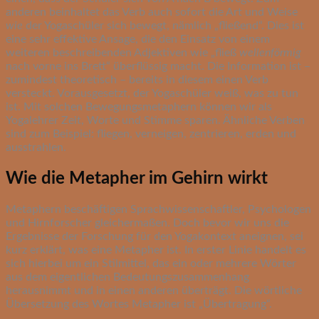
anderen beinhaltet das Verb auch sofort die Art und Weise
wie
der Yogaschüler sich bewegt, nämlich „fließend“. Dies ist
eine sehr effektive Ansage, die den Einsatz von einem
weiteren beschreibenden Adjektiven wie „fließ
wellenförmig
nach vorne ins Brett“ überflüssig macht. Die Information ist –
zumindest theoretisch – bereits in diesem einen Verb
versteckt. Vorausgesetzt, der Yogaschüler weiß, was zu tun
ist. Mit solchen Bewegungsmetaphern können wir als
Yogalehrer Zeit, Worte und Stimme sparen. Ähnliche Verben
sind zum Beispiel: fliegen, verneigen, zentrieren, erden und
ausstrahlen.
Wie die Metapher im Gehirn wirkt
Metaphern beschäftigen Sprachwissenschaftler, Psychologen
und Hirnforscher gleichermaßen. Doch bevor wir uns die
Ergebnisse der Forschung für den Yogakontext aneignen, sei
kurz erklärt, was eine Metapher ist. In erster Linie handelt es
sich hierbei um ein Stilmittel, das ein oder mehrere Wörter
aus dem eigentlichen Bedeutungszusammenhang
herausnimmt und in einen anderen überträgt. Die wörtliche
Übersetzung des Wortes Metapher ist „Übertragung“.