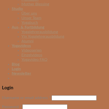
Mother Blessing
Studio
Über uns
Unser Team
Yogabuch
Aus- & Fortbildung
Yogalehrerausbildung
Yin Yogalehrerausbildung
Alumni
Yogavideos
Videoserien
Einzelvideos
Yogavideo FAQ
Blog
Login
Newsletter
Login
Username or email address
*
Password
*