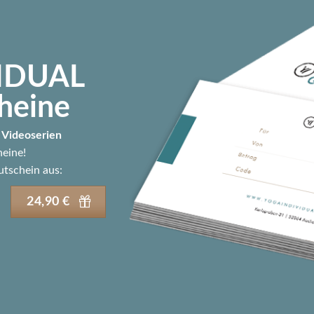
IDUAL
heine
Videoserien
heine!
tschein aus:
24,90 €