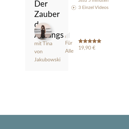
3std 5 minuten
Der
3 Einzel Videos
Zauber
des
Anfangs
Für
mit Tina
Rated
19,90
5.00
€
Alle
von
out of 5
Jakubowski