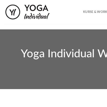
Skip
to
KURSE & WOR
content
Yoga Individual 