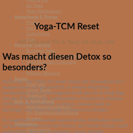
Mini & Me
Air Yoga
Yoga Workshops
Anmeldung & Preise
Preise
Yoga-TCM Reset
FAQ
Gutscheine
App
mit Tina und Yin & Yang ins neue Jahr
Personal Training
Business Yoga
Was macht diesen Detox so
Yoga für Frauengesundheit
Yoga Business Coaching
besonders?
Massagen
Mother Blessing
Studio
Starte das Jahr 2025 mit einem Detox der besonderen Art –
Über uns
ausgleichend und ganzheitlich. In diesem Workshop
Unser Team
kombinieren wir die beruhigende Kraft des Yin & Yang Yoga
Yogabuch
mit den Prinzipien der traditionellen chinesischen Medizin
Aus- & Fortbildung
(TCM), um Deinen Körper zu klären, Deinen Geist zu
Yogalehrerausbildung
beruhigen und Deine Energie in Balance zu bringen.
Yin Yogalehrerausbildung
Alumni
Im Gegensatz zu manchen auszehrenden Methoden setzen
Yogavideos
wir auf einen harmonischen Ansatz, der Deinen Körper sanft
Videoserien
unterstützt, ohne ihn zu belasten. Durch gezielte