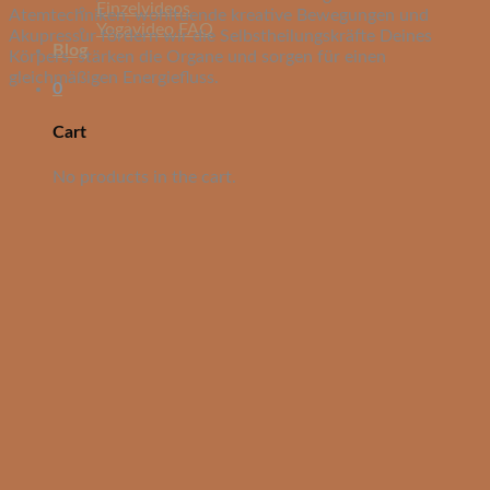
Einzelvideos
Atemtechniken, wohltuende kreative Bewegungen und
Yogavideo FAQ
Akupressur fördern wir die Selbstheilungskräfte Deines
Blog
Körpers, stärken die Organe und sorgen für einen
gleichmäßigen Energiefluss.
0
Cart
No products in the cart.