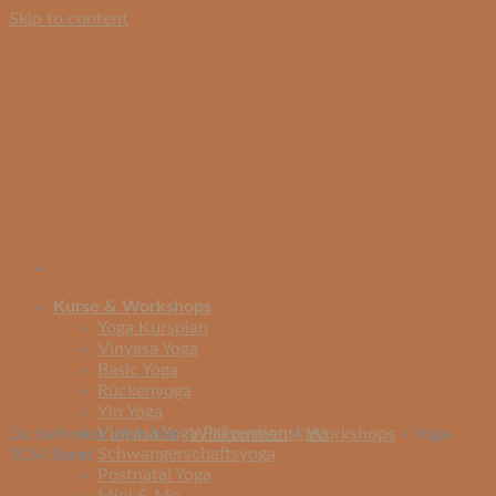
Skip to content
Kurse & Workshops
Yoga Kursplan
Vinyasa Yoga
Basic Yoga
Rückenyoga
Yin Yoga
Vinyasa Yoga Präventionskurs
Du befindest dich hier:
Willkommen
>
Workshops
>
Yoga-
Schwangerschaftsyoga
TCM Reset
Postnatal Yoga