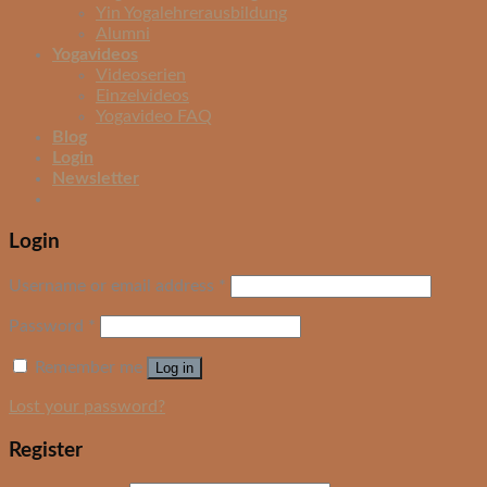
Yin Yogalehrerausbildung
Alumni
Yogavideos
Videoserien
Einzelvideos
Yogavideo FAQ
Blog
Login
Newsletter
Login
Username or email address
*
Password
*
Remember me
Log in
Lost your password?
Register