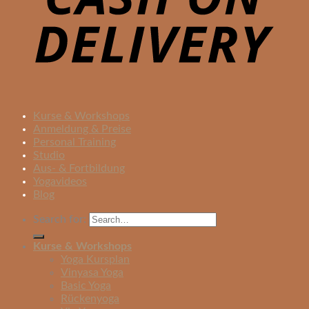
Kurse & Workshops
Anmeldung & Preise
Personal Training
Studio
Aus- & Fortbildung
Yogavideos
Blog
Search for:
Kurse & Workshops
Yoga Kursplan
Vinyasa Yoga
Basic Yoga
Rückenyoga