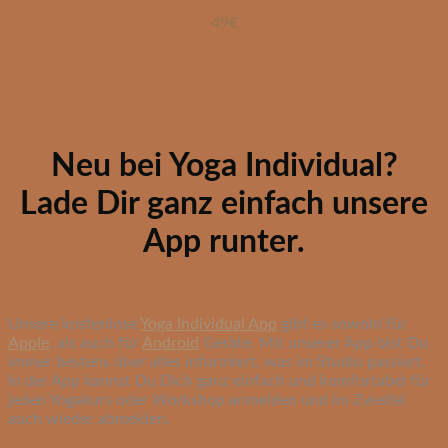
49€
Neu bei Yoga Individual?
Lade Dir ganz einfach unsere
App runter.
Unsere kostenlose
Yoga Individual App
gibt es sowohl für
Apple
, als auch für
Android
Geräte. Mit unserer App bist Du
immer bestens über alles informiert, was im Studio passiert.
In der App kannst Du Dich ganz einfach und komfortabel für
jeden Yogakurs oder Workshop anmelden und im Zweifel
auch wieder abmelden.