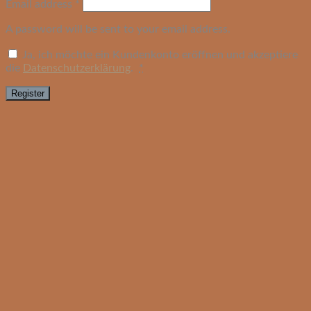
Email address
*
A password will be sent to your email address.
Ja, ich möchte ein Kundenkonto eröffnen und akzeptiere
die
Datenschutzerklärung
.
*
Register