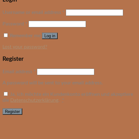
Username or email address
*
Password
*
Remember me
Log in
Lost your password?
Register
Email address
*
A password will be sent to your email address.
Ja, ich möchte ein Kundenkonto eröffnen und akzeptiere
die
Datenschutzerklärung
.
*
Register