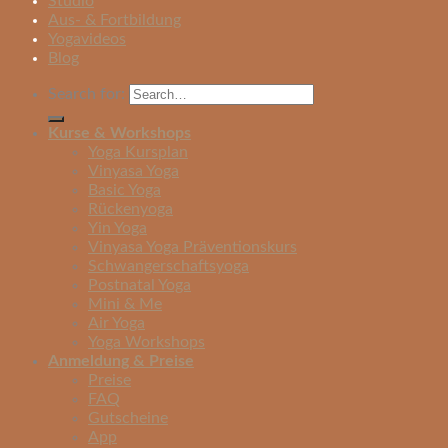
Studio
Aus- & Fortbildung
Yogavideos
Blog
Search for:
Kurse & Workshops
Yoga Kursplan
Vinyasa Yoga
Basic Yoga
Rückenyoga
Yin Yoga
Vinyasa Yoga Präventionskurs
Schwangerschaftsyoga
Postnatal Yoga
Mini & Me
Air Yoga
Yoga Workshops
Anmeldung & Preise
Preise
FAQ
Gutscheine
App