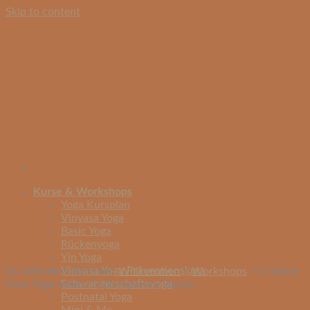
Skip to content
Kurse & Workshops
Yoga Kursplan
Vinyasa Yoga
Basic Yoga
Rückenyoga
Yin Yoga
Vinyasa Yoga Präventionskurs
Du befindest dich hier:
Willkommen
>
Workshops
>
Creative
Schwangerschaftsyoga
Flow Yoga meets Contemporary Dance
Postnatal Yoga