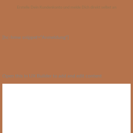
Erstelle Dein Kundenkonto und melde Dich direkt selbst an
[hc-hmw snippet=“Anmeldung“]
Open this in UX Builder to add and edit content