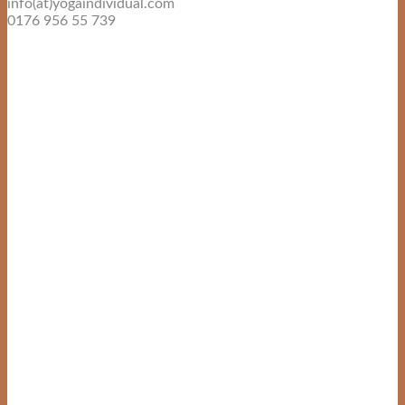
info(at)yogaindividual.com
0176 956 55 739