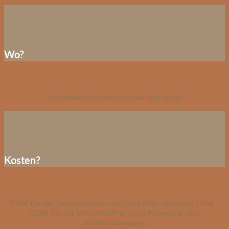
Wo?
Schilsbachtal Nationalpark Nordeifel
Kosten?
590€ für die Yogaeinheiten und Verpflegung sowie 148€ –
236€ für die Unterkunft je nach Kategorie und
Zimmerbelegung