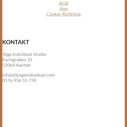
AGB
App
Cookie-Richtlinie
KONTAKT
Yoga Individual Studio
Karlsgraben 31
52064 Aachen
info(at)yogaindividual.com
0176 956 55 739