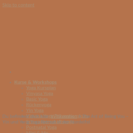
Skip to content
Kurse & Workshops
Yoga Kursplan
Vinyasa Yoga
Basic Yoga
Rückenyoga
Yin Yoga
Vinyasa Yoga Präventionskurs
Du befindest dich hier:
Willkommen
>
The Art of Being You –
Schwangerschaftsyoga
Yin und Yang Yoga Retreat in der Nordeifel
Postnatal Yoga