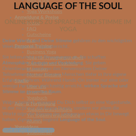
Mini & Me
LANGUAGE OF THE SOUL
Air Yoga
Yoga Workshops
Anmeldung & Preise
ONLINEKURS ZU SPRACHE UND STIMME IM
Preise
YOGA
FAQ
Gutscheine
App
Deine Worte und Deine Stimme
gehören zu den wichtigsten
Personal Training
Werkzeugen im Yogaunterricht.
Business Yoga
Sie leiten nicht nur Bewegungen an. Sie schaffen
Yoga für Frauengesundheit
Atmosphäre, Energie und Verbindung
. Sie geben
Yoga Business Coaching
Orientierung, berühren das Nervensystem Deiner
Massagen
Teilnehmenden und können Menschen tiefer in ihre eigene
Mother Blessing
Erfahrung führen. Während Hands-On immer nur eine oder
Studio
wenige Personen gleichzeitig erreicht,
wirken Sprache und
Über uns
Stimme im gesamten Raum
.
Unser Team
Yogabuch
Wahrscheinlich erinnerst Du Dich selbst an eine Yogastunde,
Aus- & Fortbildung
in der nicht nur die Asana Praxis, sondern vor allem die
Yogalehrerausbildung
Worte oder die Stimme der Lehrperson etwas in Dir bewegt
Yin Yogalehrerausbildung
haben. Genau hier beginnt
Language of the Soul
.
Alumni
Yogavideos
Jetzt in den Kurs starten
Videoserien