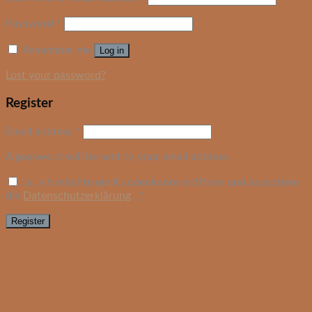
Password
*
Remember me
Log in
Lost your password?
Register
Email address
*
A password will be sent to your email address.
Ja, ich möchte ein Kundenkonto eröffnen und akzeptiere
die
Datenschutzerklärung
.
*
Register