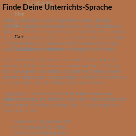
Einzelvideos
Finde Deine Unterrichts-Sprache
Yogavideo FAQ
Blog
Dieser Onlinekurs ist für Yogalehrer*innen, die ihre
0
Unterrichtssprache bewusster, klarer und authentischer
einsetzen möchten. Es geht darum, eine Sprache zu finden,
Cart
die aus Verbindung entsteht: aus Verbindung zu Dir selbst,
zu Deiner Praxis, zu Deinen Schüler*innen und zu dem,
No products in the cart.
was Du in Deinem Unterricht weitergeben möchtest.
Im 9-stündigen Programm erforschst Du, wie Sprache,
Stimme und Nervensystem zusammenwirken. Du lernst,
klar und zugleich berührend zu sprechen, Deine Stimme
achtsam einzusetzen und zu pflegen und Deine Sprache so
vorzubereiten, dass sie Deine Yogastunden trägt.
Language of the Soul verbindet
Theorie, Praxis und
Selbsterfahrung
und lädt Dich ein aktiv mitzuarbeiten und
Deine eigene Sprache zu finden. Der Kurs baut auf vier
Kernthemen auf:
Sprache im Yogaunterricht
traumasensible Sprache
Stimme und Stimmpflege