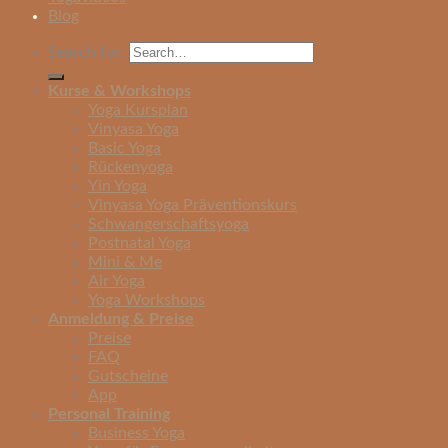
Blog
Search for:
Kurse & Workshops
Yoga Kursplan
Vinyasa Yoga
Basic Yoga
Rückenyoga
Yin Yoga
Vinyasa Yoga Präventionskurs
Schwangerschaftsyoga
Postnatal Yoga
Mini & Me
Air Yoga
Yoga Workshops
Anmeldung & Preise
Preise
FAQ
Gutscheine
App
Personal Training
Business Yoga