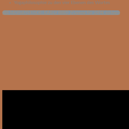
Yogaphilosophie zu den vier Ebenen des Wortes
BIS MONATSENDE: EARLY BIRD ZUgang für 249€ sichern