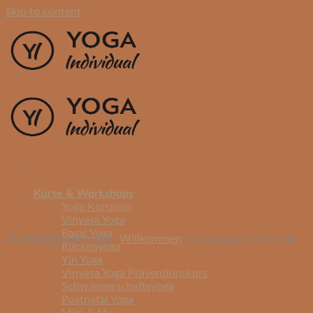
Skip to content
Kurse & Workshops
Yoga Kursplan
Vinyasa Yoga
Basic Yoga
Du befindest dich hier:
Willkommen
>
Language of the Soul
Rückenyoga
Yin Yoga
Vinyasa Yoga Präventionskurs
Schwangerschaftsyoga
Postnatal Yoga