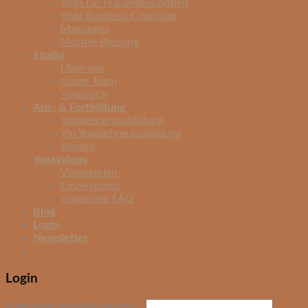
Yoga für Frauengesundheit
Yoga Business Coaching
Massagen
Mother Blessing
Studio
Über uns
Unser Team
Yogabuch
Aus- & Fortbildung
Yogalehrerausbildung
Yin Yogalehrerausbildung
Alumni
Yogavideos
Videoserien
Einzelvideos
Yogavideo FAQ
Blog
Login
Newsletter
Login
Username or email address
*