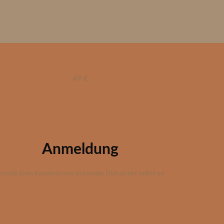
49 €
Anmeldung
rstelle Dein Kundenkonto und melde Dich direkt selbst an