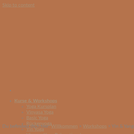
Skip to content
Kurse & Workshops
Yoga Kursplan
Vinyasa Yoga
Basic Yoga
Rückenyoga
Du befindest dich hier:
Willkommen
>
Workshops
>
Yin & Yang
Yin Yoga