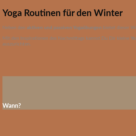
Yoga Routinen für den Winter
Neben den
aktiven und passiven Yogaübungen
bietet dieser W
Mit den Inspirationen des Nachmittags kannst Du Dir kleine
Yo
auszurichten.
Wann?