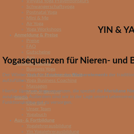
Vinyasa Yoga Präventionskurs
Schwangerschaftsyoga
Postnatal Yoga
Mini & Me
Air Yoga
YIN & 
Yoga Workshops
Anmeldung & Preise
Preise
FAQ
Gutscheine
App
Yogasequenzen für Nieren- und 
Personal Training
Business Yoga
Der Winter steht im Zeichen des
Wasserelements
der traditio
Yoga für Frauengesundheit
aufzufüllen.
Yoga Business Coaching
Massagen
Hierfür üben wir Yogasequenzen, die speziell die
Meridiane Nie
Mother Blessing
ausdauernd. Außerdem sind wir in der Lage unsere Lebensenergi
Studio
Funktionskreise gut zu versorgen.
Über uns
Unser Team
Yogabuch
Aus- & Fortbildung
Yogalehrerausbildung
Yin Yogalehrerausbildung