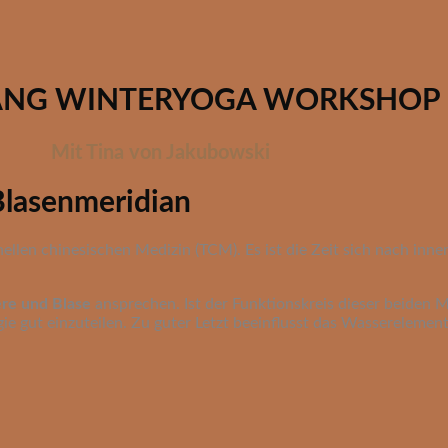
YANG WINTERYOGA WORKSHOP
Mit Tina von Jakubowski
Blasenmeridian
nellen chinesischen Medizin (TCM). Es ist die Zeit sich nach inn
re und Blase
ansprechen. Ist der Funktionskreis dieser beiden M
e gut einzuteilen. Zu guter Letzt beeinflusst das Wasserelement