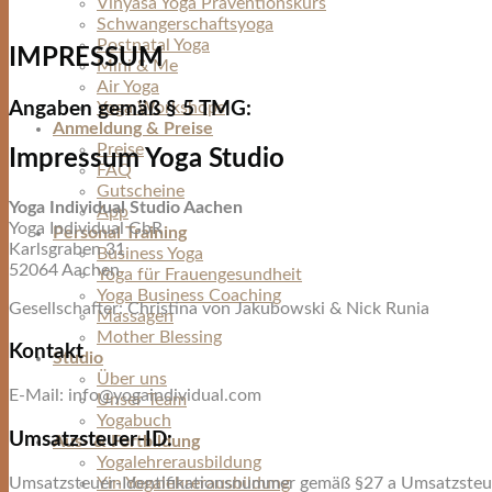
Vinyasa Yoga Präventionskurs
Schwangerschaftsyoga
Postnatal Yoga
IMPRESSUM
Mini & Me
Air Yoga
Angaben gemäß § 5 TMG:
Yoga Workshops
Anmeldung & Preise
Preise
Impressum Yoga Studio
FAQ
Gutscheine
Yoga Individual Studio Aachen
App
Yoga Individual GbR
Personal Training
Karlsgraben 31
Business Yoga
52064 Aachen
Yoga für Frauengesundheit
Yoga Business Coaching
Gesellschafter: Christina von Jakubowski & Nick Runia
Massagen
Mother Blessing
Kontakt
Studio
Über uns
E-Mail: info@yogaindividual.com
Unser Team
Yogabuch
Umsatzsteuer-ID:
Aus- & Fortbildung
Yogalehrerausbildung
Umsatzsteuer-Identifikationsnummer gemäß §27 a Umsatzsteu
Yin Yogalehrerausbildung