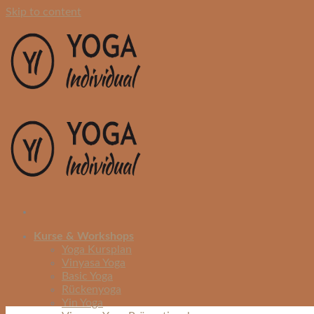
Skip to content
Kurse & Workshops
Yoga Kursplan
Vinyasa Yoga
Basic Yoga
Rückenyoga
Yin Yoga